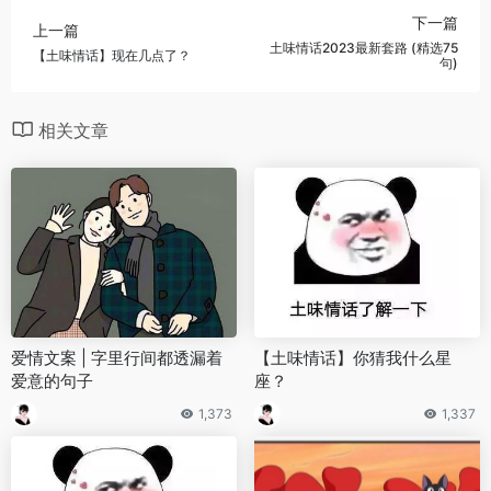
下一篇
上一篇
土味情话2023最新套路 (精选75
【土味情话】现在几点了？
句)
相关文章
爱情文案 | 字里行间都透漏着
【土味情话】你猜我什么星
爱意的句子
座？
1,373
1,337