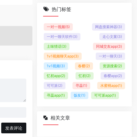
热门标签
一对一视频
(5)
网盘搜索神器
(3)
一对一聊天软件
(3)
走心文案
(3)
土味情话
(3)
同城交友app
(3)
1v1视频聊天app
(3)
一对一聊天
(3)
1v1视频
(3)
春樱
(2)
资源搜索
(2)
忆初app
(2)
忆初
(2)
春樱app
(2)
可可派
(2)
寻蕊
(1)
水蜜桃app
(1)
寻蕊app
(1)
饭友
(1)
可可派app
(1)
相关文章
发表评论