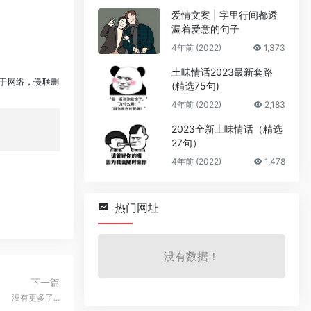
爱情文案 | 字里行间都透
漏着爱意的句子
4年前 (2022)
1,373
土味情话2023最新套路
源于网络，侵联删
(精选75句)
4年前 (2022)
2,183
2023全新土味情话（精选
27句）
4年前 (2022)
1,478
热门网址
没有数据！
下一篇
没有更多了...