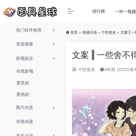
排行榜
一对一视频
热门软件推荐
首页
•
情感天地
•
个性签名
•
文案 ‖
资源搜索
文案 ‖ 一些舍
影视娱乐
个性签名
4年前 (2022)发
在线影视
爱美剧
爱韩剧
图片欣赏
在线动漫
音乐小说