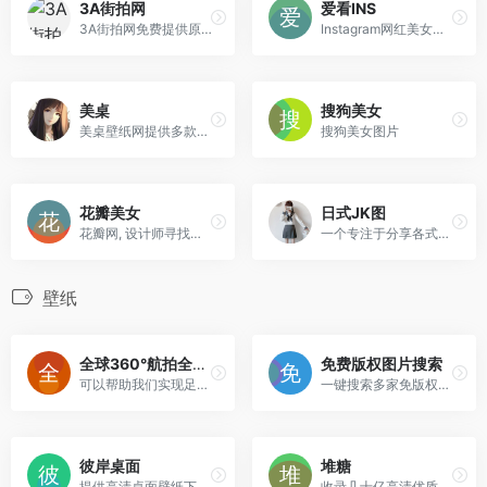
3A街拍网
爱看INS
3A街拍网免费提供原创高质量图片内容！
Instagram网红美女推荐，提供百度云网盘可以免费下载网红的图集
美桌
搜狗美女
美桌壁纸网提供多款电脑美女主题壁纸...
搜狗美女图片
花瓣美女
日式JK图
花瓣网, 设计师寻找灵感的天...
一个专注于分享各式JK小姐姐图片的小站
壁纸
全球360°航拍全景图片[Airpano]
免费版权图片搜索
可以帮助我们实现足不出户，就能周游世界，领略各地的美景。360°全景图，画质清晰超赞，效果惊艳。可以根据景点的不同视角进行切换，享受视觉盛宴！
一键搜索多家免版权图库，可以用作壁纸也可以用于商业，下载比较方便。
彼岸桌面
堆糖
提供高清桌面壁纸下载,包括风景,日历,美女,唯美,可爱,动漫,汽车,花卉,节日,动物,游戏,qq,阿狸,好看等精美壁纸!
收录几十亿高清优质图片，数千万用户的珍藏分享，一键收藏下载美图!