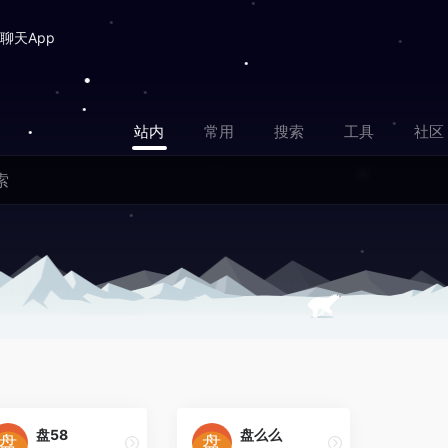
聊天App
站内
常用
搜索
工具
社区
盘58
盘么么