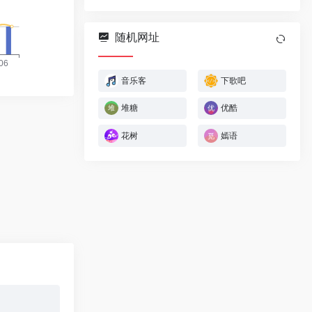
随机网址
音乐客
下歌吧
堆糖
优酷
花树
嫣语